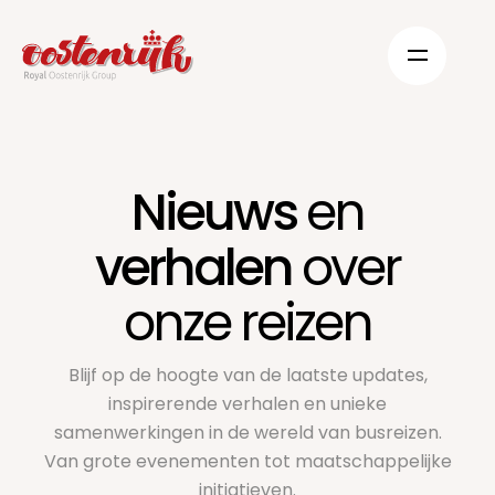
Nieuws
en
verhalen
over
onze reizen
Blijf op de hoogte van de laatste updates,
inspirerende verhalen en unieke
samenwerkingen in de wereld van busreizen.
Van grote evenementen tot maatschappelijke
initiatieven.