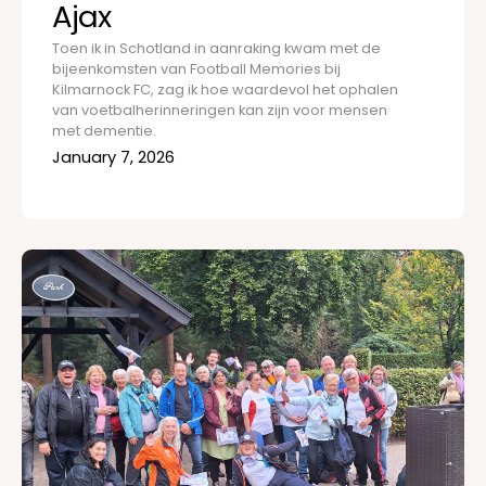
Ajax
Toen ik in Schotland in aanraking kwam met de
bijeenkomsten van Football Memories bij
Kilmarnock FC, zag ik hoe waardevol het ophalen
van voetbalherinneringen kan zijn voor mensen
met dementie.
January 7, 2026