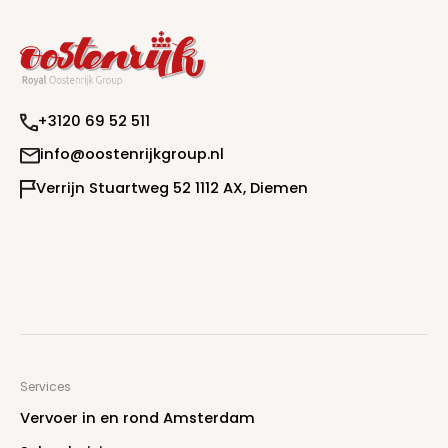
+
3
1
2
0
6
9
5
2
5
1
1
i
n
f
o
@
o
o
s
t
e
n
r
i
j
k
g
r
o
u
p
.
n
l
V
e
r
r
i
j
n
S
t
u
a
r
t
w
e
g
5
2
1
1
1
2
A
X
,
D
i
e
m
e
n
Services
V
e
r
v
o
e
r
i
n
e
n
r
o
n
d
A
m
s
t
e
r
d
a
m