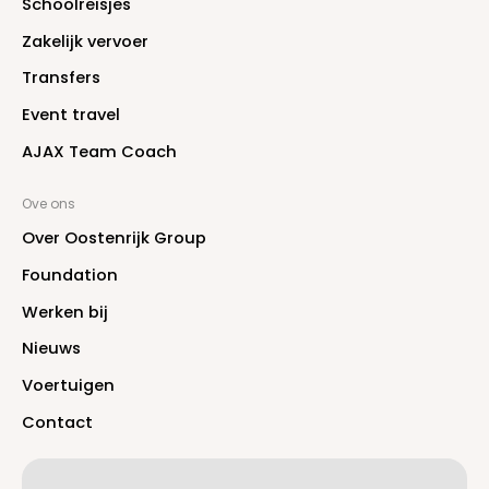
S
c
h
o
o
l
r
e
i
s
j
e
s
Z
a
k
e
l
i
j
k
v
e
r
v
o
e
r
T
r
a
n
s
f
e
r
s
E
v
e
n
t
t
r
a
v
e
l
A
J
A
X
T
e
a
m
C
o
a
c
h
Ove ons
O
v
e
r
O
o
s
t
e
n
r
i
j
k
G
r
o
u
p
F
o
u
n
d
a
t
i
o
n
W
e
r
k
e
n
b
i
j
N
i
e
u
w
s
V
o
e
r
t
u
i
g
e
n
C
o
n
t
a
c
t